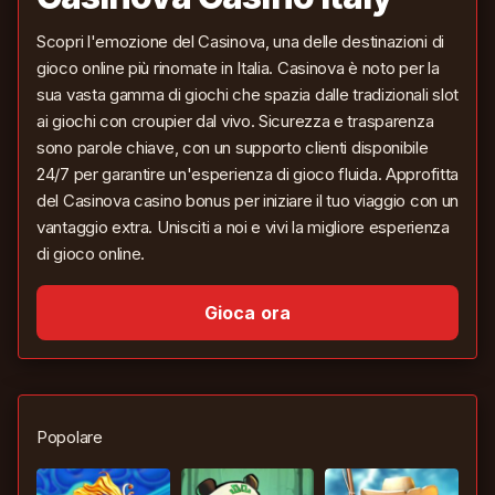
Scopri l'emozione del Casinova, una delle destinazioni di
gioco online più rinomate in Italia. Casinova è noto per la
sua vasta gamma di giochi che spazia dalle tradizionali slot
ai giochi con croupier dal vivo. Sicurezza e trasparenza
sono parole chiave, con un supporto clienti disponibile
24/7 per garantire un'esperienza di gioco fluida. Approfitta
del Casinova casino bonus per iniziare il tuo viaggio con un
vantaggio extra. Unisciti a noi e vivi la migliore esperienza
di gioco online.
Gioca ora
Popolare