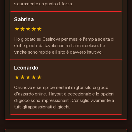
sicuramente un punto di forza.
Sabrina
★
★
★
★
★
Ho giocato su Casinova per mesi e l'ampia scelta di
slot e giochi da tavolo non mi ha mai deluso. Le
vincite sono rapide e il sito è davvero intuitivo.
Leonardo
★
★
★
★
★
Casinova è semplicemente il miglior sito di gioco
d'azzardo online. Il layout è eccezionale e le opzioni
di gioco sono impressionanti. Consiglio vivamente a
tutti gli appassionati di giochi.