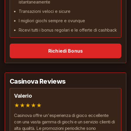
istantaneamente
Transazioni veloci e sicure
I migliori giochi sempre e ovunque
Ricevi tutti i bonus regolari e le offerte di cashback
Richiedi Bonus
Casinova Reviews
Valerio
★
★
★
★
★
Casinova offre un'esperienza di gioco eccellente
con una vasta gamma di giochi e un servizio clienti di
alta qualità. Le promozioni periodiche sono