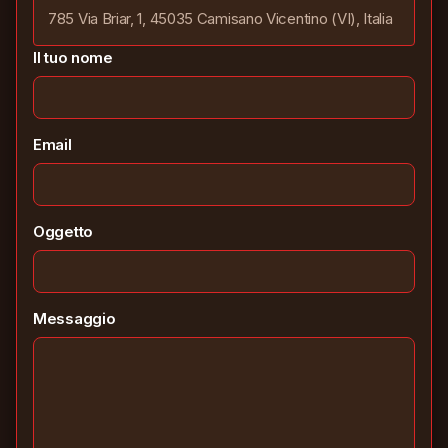
785 Via Briar, 1, 45035 Camisano Vicentino (VI), Italia
Il tuo nome
Email
Oggetto
Messaggio