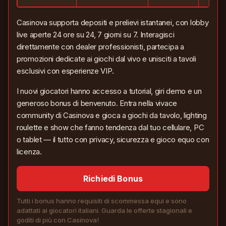
Casinova supporta depositi e prelievi istantanei, con lobby
live aperte 24 ore su 24, 7 giorni su 7. Interagisci
direttamente con dealer professionisti, partecipa a
promozioni dedicate ai giochi dal vivo e unisciti a tavoli
esclusivi con esperienze VIP.
I nuovi giocatori hanno accesso a tutorial, giri demo e un
generoso bonus di benvenuto. Entra nella vivace
community di Casinova e gioca a giochi da tavolo, lighting
roulette e show che fanno tendenza dal tuo cellulare, PC
o tablet — il tutto con privacy, sicurezza e gioco equo con
licenza.
Richiedi Bonus
Tutti i bonus hanno requisiti di scommessa equi e sono
adattati ai giocatori italiani. Guarda le offerte stagionali e
goditi di più con Casinova!