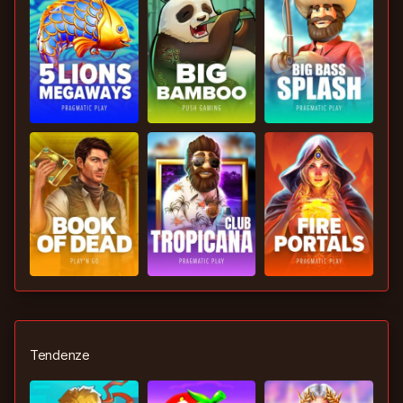
Tendenze