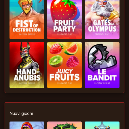
Nuovi giochi