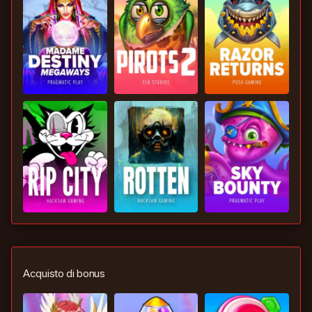
Acquisto di bonus